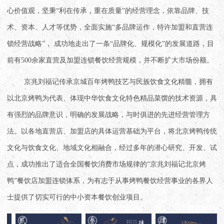
心价值观，坚秉“利在传承，重在质量”的经营理念，依靠品牌、技
术、资本、人才等优势，全面实施“多品牌运作，特许加盟和直营连
锁经营战略”， 成功地走出了一条“品牌化、规模化”的发展道路，目
前有500余家直营及加盟连锁餐饮经营规模，并不断扩大市场份额。
京兆刘福记传承京城百年烤鸭技艺与民族饮食文化精髓，拥有
以北京烤鸭为代表、体现中华饮食文化特色精品菜馔的技术资源，具
有强烈的品牌意识，明确的发展战略，与时俱进的先进经营管理方
法。以各地直营店、加盟店的具体运营基础为平台，将北京烤鸭传统
文化与饮食文化、地域文化相融合，经过多年的潜心研究、开发、试
点，成功推出了适合全国餐饮消费市场规律的“京兆刘福记北京烤
鸭”
餐饮店加盟连锁
体系，为有志于从事烤鸭餐饮经营事业的各界人
士提供了切实可行的中小资本餐饮创业项目。